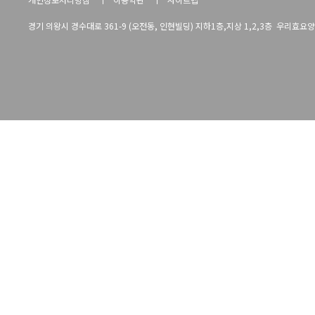
경기 의왕시 경수대로 361-9 (오전동, 인현빌딩) 지하1층,지상 1,2,3층 우리효요양병원 TE