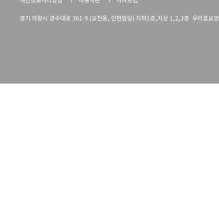
경기 의왕시 경수대로 361-9 (오전동, 인현빌딩) 지하1층,지상 1,2,3층 우리효요양병원 TE