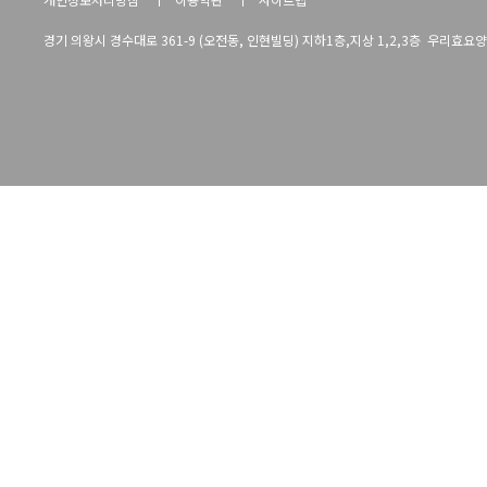
경기 의왕시 경수대로 361-9 (오전동, 인현빌딩) 지하1층,지상 1,2,3층 우리효요양병원 TE